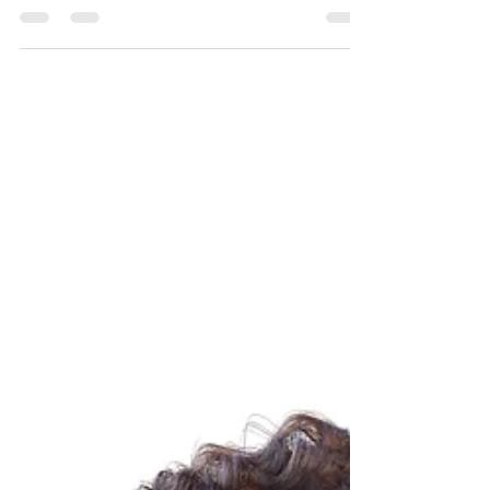
público. Visto por 40 mil pessoas e após...