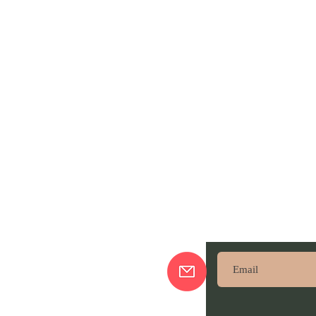
ajando De Lá Pra Cá
Subscreve aqui pa
nossas novidades!
sso Blog