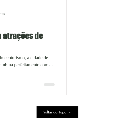
tura
m atrações de
 do ecoturismo, a cidade de
ombina perfeitamente com as
Voltar ao Topo