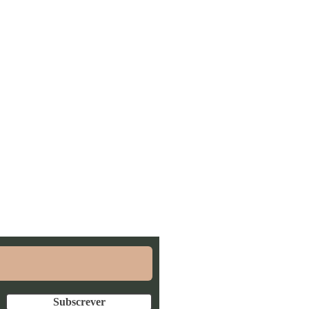
ra poderes conhecer as
Subscrever