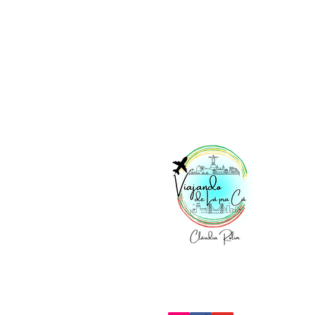
Vi
No
Acesse nossas redes: