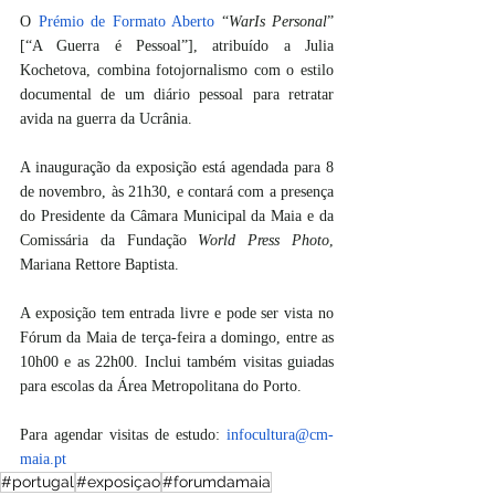
O 
Prémio de Formato Aberto
 “
WarIs Personal
” 
[“A Guerra é Pessoal”], atribuído a Julia 
Kochetova, combina fotojornalismo com o estilo 
documental de um diário pessoal para retratar 
avida na guerra da Ucrânia.
A inauguração da exposição está agendada para 8 
de novembro, às 21h30, e contará com a presença 
do Presidente da Câmara Municipal da Maia e da 
Comissária da Fundação 
World Press Photo
, 
Mariana Rettore Baptista.
A exposição tem entrada livre e pode ser vista no 
Fórum da Maia de terça-feira a domingo, entre as 
10h00 e as 22h00. Inclui também visitas guiadas 
para escolas da Área Metropolitana do Porto.
Para agendar visitas de estudo: 
infocultura@cm-
maia.pt
#portugal
#exposiçao
#forumdamaia