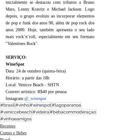
inicialmente se destacou com tributos a Bruno 
Mars, Lenny Kravitz e Michael Jackson. Logo 
depois, o grupo evoluiu ao incorporar elementos 
de pop e funk dos anos 90, além de pop rock dos 
anos 2000. Hoje, também apresenta o seu lado 
mais rock’n’roll, especialmente em seu formato 
"Valentines Rock". 
SERVIÇO:
WineSpot
Data: 24 de outubro (quinta-feira)
Horário: a partir das 18h
Local: Venicce Beach - SHTN
Couvert artístico: R$40 por pessoa
Instagram:
@_winespot
#brasil
#vinho
#winespot
#lagoparanoa
#veniccebeach
#videira
#bebacommoderaçao
#vinhoeamigos
Recentes
Comes e Bebes
Brasil