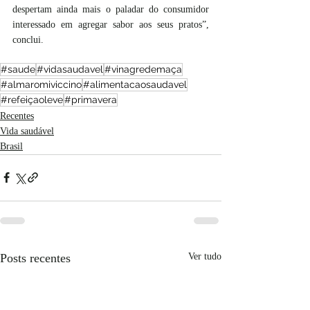
despertam ainda mais o paladar do consumidor 
interessado em agregar sabor aos seus pratos”, 
conclui.
#saude
#vidasaudavel
#vinagredemaça
#almaromiviccino
#alimentacaosaudavel
#refeiçaoleve
#primavera
Recentes
Vida saudável
Brasil
Posts recentes
Ver tudo