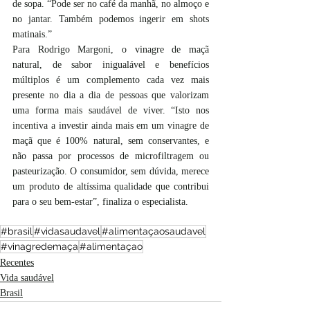
de sopa. “Pode ser no café da manhã, no almoço e 
no jantar. Também podemos ingerir em shots 
matinais.”
Para Rodrigo Margoni, o vinagre de maçã 
natural, de sabor inigualável e benefícios 
múltiplos é um complemento cada vez mais 
presente no dia a dia de pessoas que valorizam 
uma forma mais saudável de viver. “Isto nos 
incentiva a investir ainda mais em um vinagre de 
maçã que é 100% natural, sem conservantes, e 
não passa por processos de microfiltragem ou 
pasteurização. O consumidor, sem dúvida, merece 
um produto de altíssima qualidade que contribui 
para o seu bem-estar”, finaliza o especialista.
#brasil
#vidasaudavel
#alimentaçaosaudavel
#vinagredemaça
#alimentaçao
Recentes
Vida saudável
Brasil