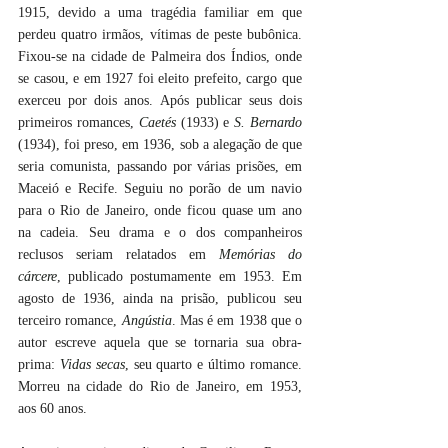
1915, devido a uma tragédia familiar em que 
perdeu quatro irmãos, vítimas de peste bubônica. 
Fixou-se na cidade de Palmeira dos Índios, onde 
se casou, e em 1927 foi eleito prefeito, cargo que 
exerceu por dois anos. Após publicar seus dois 
primeiros romances, 
Caetés
 (1933) e 
S. Bernardo
(1934), foi preso, em 1936, sob a alegação de que 
seria comunista, passando por várias prisões, em 
Maceió e Recife. Seguiu no porão de um navio 
para o Rio de Janeiro, onde ficou quase um ano 
na cadeia. Seu drama e o dos companheiros 
reclusos seriam relatados em 
Memórias do 
cárcere
, publicado postumamente em 1953. Em 
agosto de 1936, ainda na prisão, publicou seu 
terceiro romance, 
Angústia
. Mas é em 1938 que o 
autor escreve aquela que se tornaria sua obra-
prima: 
Vidas secas
, seu quarto e último romance. 
Morreu na cidade do Rio de Janeiro, em 1953, 
aos 60 anos.