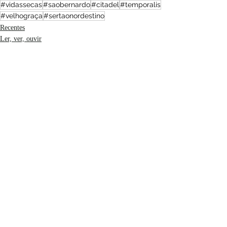
#vidassecas
#saobernardo
#citadel
#temporalis
#velhograça
#sertaonordestino
Recentes
Ler, ver, ouvir
Brasil
Posts recentes
Ver tudo