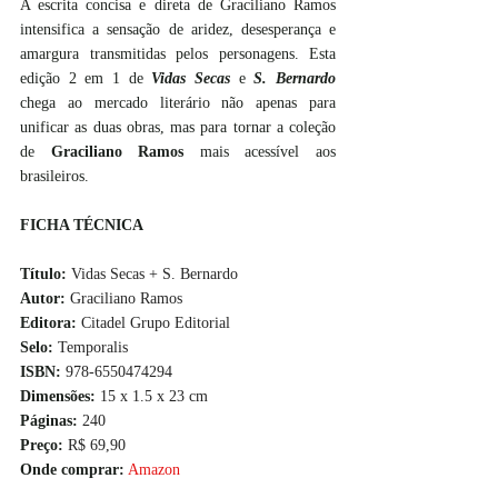
A escrita concisa e direta de Graciliano Ramos 
intensifica a sensação de aridez, desesperança e 
amargura transmitidas pelos personagens. Esta 
edição 2 em 1 de 
Vidas Secas
 e 
S. Bernardo
chega ao mercado literário não apenas para 
unificar as duas obras, mas para tornar a coleção 
de 
Graciliano Ramos
 mais acessível aos 
brasileiros. 
FICHA TÉCNICA
Título:
 Vidas Secas + S. Bernardo
Autor:
 Graciliano Ramos
Editora:
 Citadel Grupo Editorial
Selo:
 Temporalis
ISBN:
 978-6550474294
Dimensões:
 15 x 1.5 x 23 cm
Páginas:
 240
Preço:
 R$ 69,90
Onde comprar:
Amazon