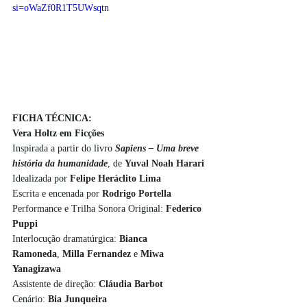
si=oWaZf0R1T5UWsqtn
FICHA TÉCNICA:
Vera Holtz em Ficções
Inspirada a partir do livro 
Sapiens – Uma breve 
história da humanidade
, de 
Yuval Noah Harari
Idealizada por 
Felipe Heráclito Lima
Escrita e encenada por
 Rodrigo Portella
Performance e Trilha Sonora Original: 
Federico 
Puppi
Interlocução dramatúrgica: 
Bianca 
Ramoneda
, 
Milla Fernandez
 e 
Miwa 
Yanagizawa
Assistente de direção: 
Cláudia Barbot
Cenário: 
Bia Junqueira