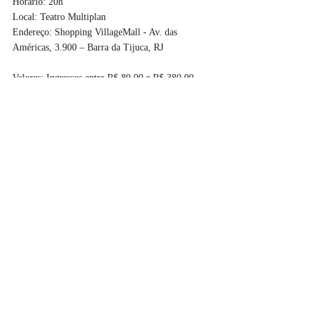
Horário: 
20h
Local: 
Teatro Multiplan
Endereço:
 Shopping VillageMall - Av. das 
Américas, 3.900 – Barra da Tijuca, RJ
Valores: 
Ingressos entre R$ 80,00 e R$ 380,00 
Capacidade limitada: 
500 lugares
Duração:
90 min
Classificação:
 12 anos
Informações:
www.bileto.sympla.com.br
#brasil
#teatro
#teatromultiplan
#veraholtz
#ficções
#emoções
reflexão
Recentes
Ler, ver, ouvir
Brasil