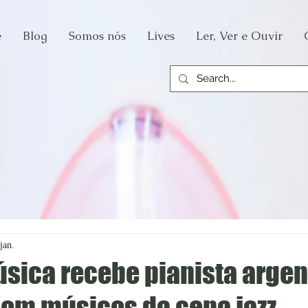
e
Blog
Somos nós
Lives
Ler, Ver e Ouvir
jan.
úsica recebe pianista arge
com músicos da cena jazz