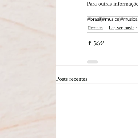
Para outras informaçõ
#brasil
#musica
#musica
Recentes
Ler, ver, ouvir
Posts recentes