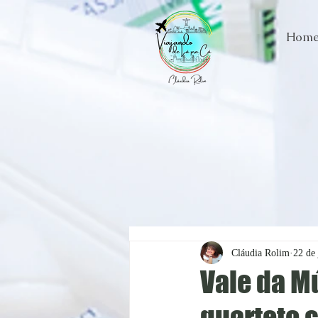
Hom
Cláudia Rolim
22 de 
Vale da M
quarteto 