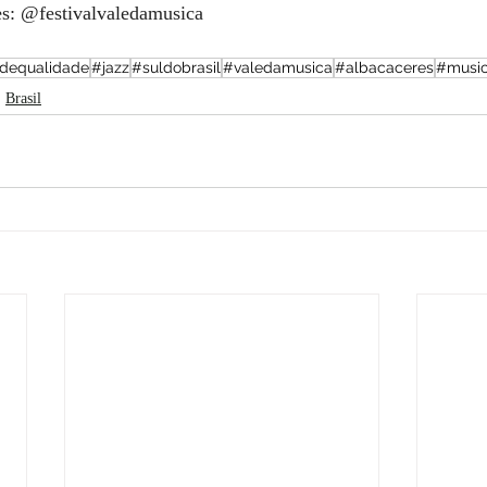
es: @festivalvaledamusica
dequalidade
#jazz
#suldobrasil
#valedamusica
#albacaceres
#music
Brasil