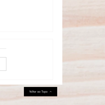
aulo se prepara para a
uração do Primeiro Parque
MURFS da América Latina
Voltar ao Topo