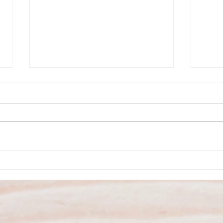
Agosto no Museu do Carro
São P
Eléctrico tem atividades
inaug
variadas
dos S