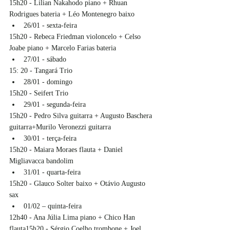
15h20 - Lilian Nakahodo piano + Rhuan 
Rodrigues bateria + Léo Montenegro baixo
26/01 - sexta-feira
15h20 - Rebeca Friedman violoncelo + Celso 
Joabe piano + Marcelo Farias bateria
27/01 - sábado
15: 20 - Tangará Trio
28/01 - domingo
15h20 - Seifert Trio
29/01 - segunda-feira
15h20 - Pedro Silva guitarra + Augusto Baschera 
guitarra+Murilo Veronezzi guitarra
30/01 - terça-feira
15h20 - Maiara Moraes flauta + Daniel 
Migliavacca bandolim
31/01 - quarta-feira
15h20 - Glauco Solter baixo + Otávio Augusto 
sax
01/02 – quinta-feira
12h40 - Ana Júlia Lima piano + Chico Han 
flauta15h20 - Sérgio Coelho trombone + Joel 