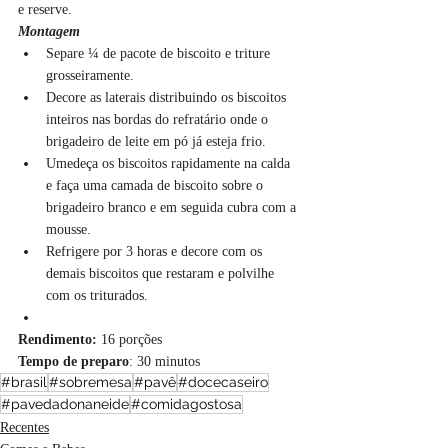
e reserve.
Montagem
Separe ¼ de pacote de biscoito e triture 
grosseiramente.
Decore as laterais distribuindo os biscoitos 
inteiros nas bordas do refratário onde o 
brigadeiro de leite em pó já esteja frio.
Umedeça os biscoitos rapidamente na calda 
e faça uma camada de biscoito sobre o 
brigadeiro branco e em seguida cubra com a 
mousse.
Refrigere por 3 horas e decore com os 
demais biscoitos que restaram e polvilhe 
com os triturados.
Rendimento:
 16 porções
Tempo de preparo
: 30 minutos
#brasil
#sobremesa
#pavê
#docecaseiro
#pavedadonaneide
#comidagostosa
Recentes