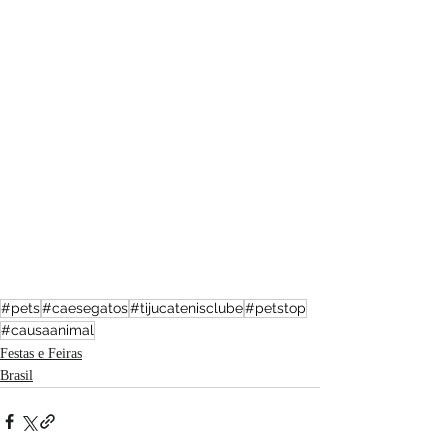
#pets
#caesegatos
#tijucatenisclube
#petstop
#causaanimal
Festas e Feiras
Brasil