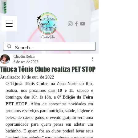
Cláudia Rolim
6 de set. de 2022
Tijuca Tênis Clube realiza PET STOP
Atualizado:
10 de out. de 2022
O 
Tijuca Tênis Clube
, na Zona Norte do Rio,  
realiza, nos próximos dias 
10 e 11
, sábado e 
domingo, das 10h às 18h, a 
6ª Edição da Feira 
PET STOP
. Além de apresentar novidades em 
produtos e serviços para nutrição, saúde, higiene e 
beleza de cães e gatos, o evento gratuito será uma 
oportunidade para quem pensa em adotar um 
bichinho. E quem for ao clube poderá levar seus 
“amiguinhos peludos” para conhecer o espaço e se 