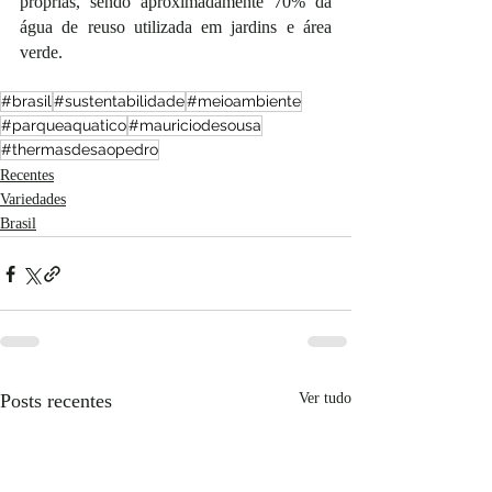
próprias, sendo aproximadamente 70% da 
água de reuso utilizada em jardins e área 
verde.
#brasil
#sustentabilidade
#meioambiente
#parqueaquatico
#mauriciodesousa
#thermasdesaopedro
Recentes
Variedades
Brasil
Posts recentes
Ver tudo