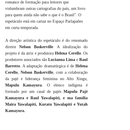
romance de formação para leitores que 
vislumbram outras cartografias do país, um livro 
para quem ainda não sabe o que é o Brasil”. O 
espetáculo está em cartaz no Espaço Parlapaões 
em curta temporada.
A direção artística do espetáculo é do renomado 
diretor 
Nelson Baskerville
. A idealização do 
projeto é da atriz e produtora 
Helena Cerello
. Os 
produtores associados são 
Lucianna Lima 
e 
Raul 
Barretto
. A adaptação dramatúrgica é de 
Helena 
Cerello
, 
Nelson Baskerville
, com a colaboração 
da pajé e liderança feminina no Alto Xingu, 
Mapulu Kamayura
. O elenco indígena é 
formado por um casal de pajés 
Mapulu Pajé 
Kamayura e Raul Yawalapiti, e sua família 
Maira Yawalapiti, Kuratu Yawalapiti e Yutah 
Kamayura.