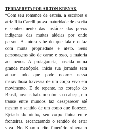
TERRAPRETA POR AILTON KRENAK
“Com seu romance de estreia, a escritora e 
atriz Rita Carelli prova maturidade de escrita 
e conhecimento das histórias dos povos 
indígenas das muitas aldeias por onde 
passou. A autora sabe do que fala e o faz 
com muita propriedade e afeto. Seus 
personagens são de carne e osso, a maioria 
ao menos. A protagonista, nascida numa 
grande metrópole, inicia sua jornada sem 
atinar tudo que pode ocorrer nessa 
maravilhosa travessia de um corpo vivo em 
movimento. E de repente, no coração do 
Brasil, nuvens baixam sobre sua cabeça, e o 
transe entre mundos faz desaparecer até 
mesmo o sentido de um corpo que floresce. 
Ejetada do ninho, seu corpo flutua entre 
fronteiras, escancarando o sentido de estar 
viva. No Kuarup, rito funerário xinguano 