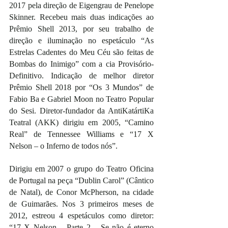
2017 pela direção de Eigengrau de Penelope 
Skinner. Recebeu mais duas indicações ao 
Prêmio Shell 2013, por seu trabalho de 
direção e iluminação no espetáculo “As 
Estrelas Cadentes do Meu Céu são feitas de 
Bombas do Inimigo” com a cia Provisório-
Definitivo. Indicação de melhor diretor 
Prêmio Shell 2018 por “Os 3 Mundos” de 
Fabio Ba e Gabriel Moon no Teatro Popular 
do Sesi. Diretor-fundador da AntiKatártiKa 
Teatral (AKK) dirigiu em 2005, “Camino 
Real” de Tennessee Williams e “17 X 
Nelson – o Inferno de todos nós”.
Dirigiu em 2007 o grupo do Teatro Oficina 
de Portugal na peça “Dublin Carol” (Cântico 
de Natal), de Conor McPherson, na cidade 
de Guimarães. Nos 3 primeiros meses de 
2012, estreou 4 espetáculos como diretor: 
“17 X Nelson – Parte 2 – Se não é eterno 