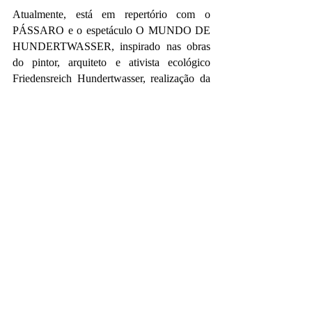
Atualmente, está em repertório com o 
PÁSSARO e o espetáculo O MUNDO DE 
HUNDERTWASSER, inspirado nas obras 
do pintor, arquiteto e ativista ecológico 
Friedensreich Hundertwasser, realização da 
cia. VADABORDO. Por esse trabalho, 
Helena Cerello e Raul Barretto, seu parceiro 
na companhia, foram indicados ao PRÊMIO 
especial da crítica APCA, por levarem a obra 
de Hundertwasser ao teatro e receberam o 
PRÊMIO APLAUSO BRASIL, na 
categoria ‘Melhor espetáculo para público 
jovem e infantil’.
No cinema, Helena Cerello atuou nos longas 
“Garotas do ABC” de Carlos Reichenbach, 
“Quanto dura o amor” de Roberto Moreira, 
“O Poeta” do italiano Marco Nicoletti, “Meu 
Amigo Hindu” de Hector Babenco, “Trago 