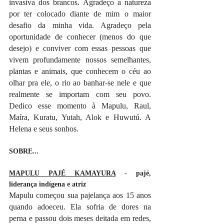
invasiva dos brancos. Agradeço a natureza 
por ter colocado diante de mim o maior 
desafio da minha vida. Agradeço pela 
oportunidade de conhecer (menos do que 
desejo) e conviver com essas pessoas que 
vivem profundamente nossos semelhantes, 
plantas e animais, que conhecem o céu ao 
olhar pra ele, o rio ao banhar-se nele e que 
realmente se importam com seu povo. 
Dedico esse momento à Mapulu, Raul, 
Maíra, Kuratu, Yutah, Alok e Huwutú. A 
Helena e seus sonhos.
SOBRE...
MAPULU PAJÉ KAMAYURA
 - pajé, 
liderança indígena e atriz
Mapulu começou sua pajelança aos 15 anos 
quando adoeceu. Ela sofria de dores na 
perna e passou dois meses deitada em redes, 