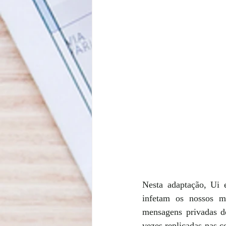
Nesta adaptação, Ui 
infetam os nossos mu
mensagens privadas de
vezes replicadas nas c