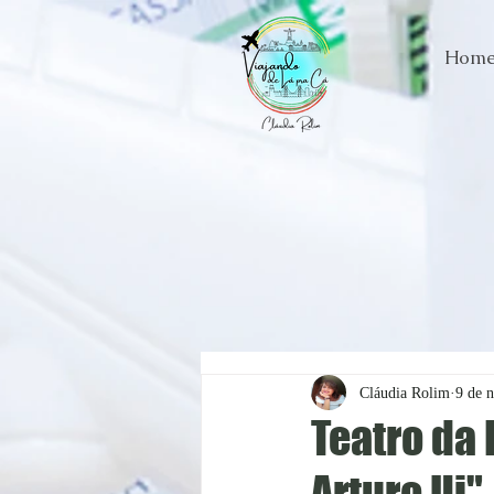
Hom
Cláudia Rolim
9 de 
Teatro da 
Arturo Ui"