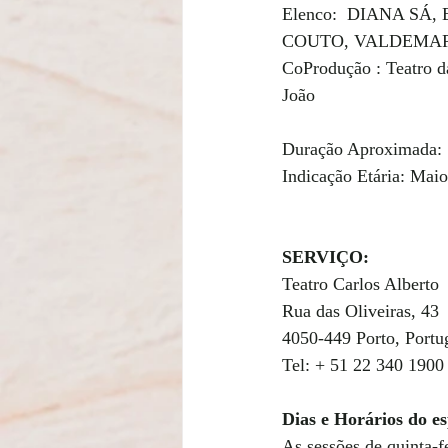
Elenco:  DIANA S
COUTO, VALDEMAR
CoProdução : Teatro d
João 
Duração Aproximada: 
Indicação Etária: Maio
SERVIÇO:
Teatro Carlos Alberto 
Rua das Oliveiras, 43 
4050-449 Porto, Portu
Tel: + 51 22 340 1900
Dias e Horários do es
As sessões de quinta-f