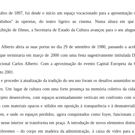
bro de 1897, foi desde o início um espaço vocacionado para a apresentação de
alinhos” às operetas, do teatro ligeiro ao cinema. Numa altura em que 
ibição de filmes, a Secretaria de Estado da Cultura avançou para o seu alugue
 Alberto abria as suas portas no dia 29 de setembro de 1980, passando a aco
a que terminaria em março de 2000 com uma festa sugestivamente intitulada 
cional Carlos Alberto. Com a aproximação do evento Capital Europeia da Cul
to 2001. 
e proceder à atualização da tradição do seu uso foram os desafios assumidos no
s. Um lugar de cultura com uma forte presença na memória coletiva da cidad
rojeto desenvolveu, com espaços acentuadamente verticais em confronto com o
 com materiais opacos e sólidos em oposição à transparência e à desmateriali
dem, e onde os espaços perdidos, agora conquistados como foyer, funcionam 
e nesse interior se transforma em praça. A introdução de novos elementos distin
diferentes – do corpo em madeira da administração, à caixa de vidro para a 