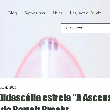
e
Blog
Somos nós
Lives
Ler, Ver e Ouvir
nov. de 2023
Didascália estreia "A Ascen
, de Bertolt Brecht