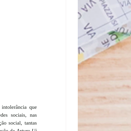
ntolerância que 
es sociais, nas 
o social, tantas 
são de Arturo Ui