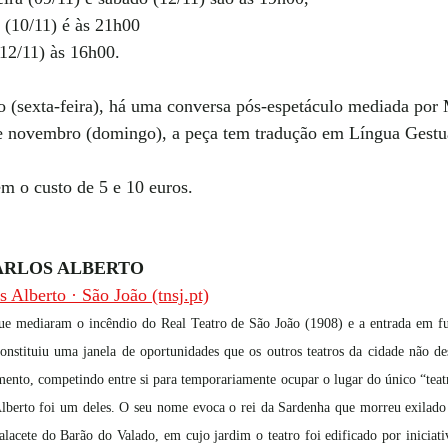
 (10/11) é às 21h00  
12/11) às 16h00.  
 (sexta-feira), há uma conversa pós-espetáculo mediada por
e novembro (domingo), a peça tem tradução em Língua Gestua
em o custo de 5 e 10 euros. 
CARLOS ALBERTO
s Alberto · São João (tnsj.pt)
ue mediaram o incêndio do Real Teatro de São João (1908) e a entrada em f
nstituiu uma janela de oportunidades que os outros teatros da cidade não de
ento, competindo entre si para temporariamente ocupar o lugar do único “teat
Alberto foi um deles. O seu nome evoca o rei da Sardenha que morreu exilado
alacete do Barão do Valado, em cujo jardim o teatro foi edificado por iniciati