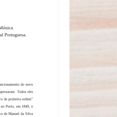
 Mónica 
l Portuguesa.  
uncionamento do novo 
sprezaram. Todos eles 
ro de primeira ordem” 
 no Porto, em 1849, e 
va de Manuel da Silva 