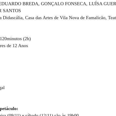
Á, EDUARDO BREDA, GONÇALO FONSECA, LUÍSA GUER
 SANTOS 
a Didascália, Casa das Artes de Vila Nova de Famalicão, Tea
120minutos (2h) 
res de 12 Anos 
gal
petáculo:
eira (09/11) e sábado (12/11) são às 19h00,  