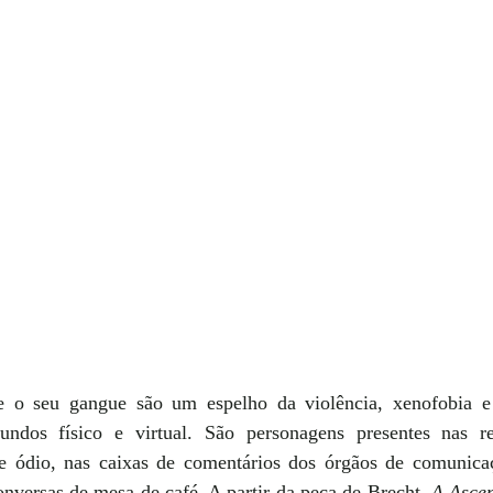
e o seu gangue são um espelho da violência, xenofobia e i
ndos físico e virtual. São personagens presentes nas red
 ódio, nas caixas de comentários dos órgãos de comunicaçã
onversas de mesa de café. A partir da peça de Brecht, 
A Ascen