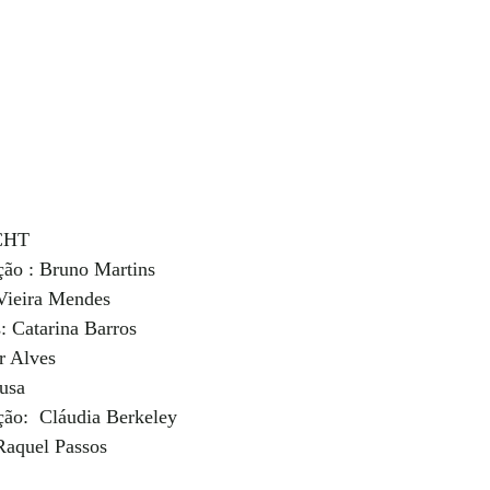
HT  
ão : Bruno Martins 
Vieira Mendes 
: Catarina Barros 
r Alves  
usa 
ão:  Cláudia Berkeley  
Raquel Passos 