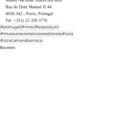
Museu Nacional Soares dos Reis
Rua de Dom Manuel II 44
4050-342 - Porto, Portugal
Tel: 
+351) 22 339 3770
#portugal
#mnsr
#exposiçao
#museunacionalsoaresdosreis
#siza
#sizacamarabarroca
Recentes
Ler, ver, ouvir
Portugal
Posts recentes
Ver tudo