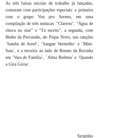
As três faixas iniciais de trabalho já lançadas, 
contaram com participações especiais: a primeira 
com o grupo Vou pro Sereno, em uma 
compilação de três músicas: “Clareou”, “Água de 
chuva no mar” e “Tá escrito”, a segunda, com 
Binho da Percussão, do Pique Novo, nas canções 
´Samba de Arerê´, `Sangue Vermelho´ e ´Mini-
Saia´, e a terceira ao lado de Renato da Rocinha 
em ´Vara de Família´, `Alma Boêmia´ e ´Quando 
a Gira Girou´. 
                                                   Serginho 