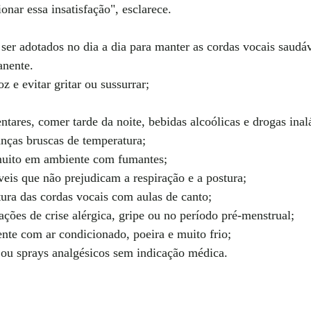
onar essa insatisfação", esclarece.
er adotados no dia a dia para manter as cordas vocais saudáve
anente. 
z e evitar gritar ou sussurrar;
ntares, comer tarde da noite, bebidas alcoólicas e drogas inal
nças bruscas de temperatura;
muito em ambiente com fumantes;
veis que não prejudicam a respiração e a postura;
tura das cordas vocais com aulas de canto;
ações de crise alérgica, gripe ou no período pré-menstrual;
ente com ar condicionado, poeira e muito frio;
s ou sprays analgésicos sem indicação médica.