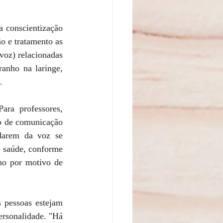
 conscientização 
 e tratamento as 
voz) relacionadas 
anho na laringe, 
.
ara professores, 
io de comunicação 
darem da voz se 
e saúde, conforme 
ho por motivo de 
 pessoas estejam 
rsonalidade. "Há 