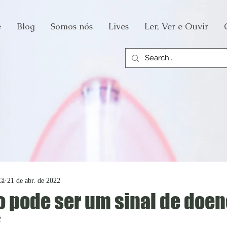
e
Blog
Somos nós
Lives
Ler, Ver e Ouvir
Cá
21 de abr. de 2022
 pode ser um sinal de doe
2