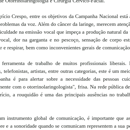
de Otorrinolaringologia e Cirurgia Cérvico-Facial.
ício Crespo, entre os objetivos da Campanha Nacional está a
problemas da voz. Além do câncer da laringe, merecem atenção
ficuldade na emissão vocal que impeça a produção natural da 
vocal, dor na garganta e no pescoço, sensação de corpo estr
ir e respirar, bem como inconvenientes gerais de comunicação
ferramenta de trabalho de muitos profissionais liberais. P
 telefonistas, artistas, entre outras categorias, este é um me
nha é para alertar sobre a necessidade das pessoas cui
ente com o otorrinolaringologista", frisa. Na rede pública d
ício, a rouquidão é uma das principais ausências no trabal
um instrumento global de comunicação, é importante que as
mbre e a sonoridade quando se comunicam representem a sua pe