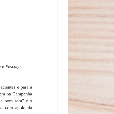
 e Pescoço -- 
cientes e para a 
unem na Campanha 
 e bom som" é o 
z, com apoio da 