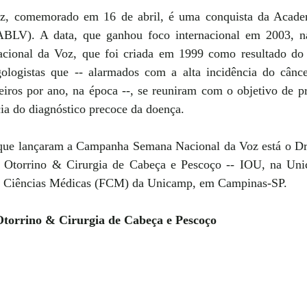
, comemorado em 16 de abril, é uma conquista da Academi
ABLV). A data, que ganhou foco internacional em 2003, nas
onal da Voz, que foi criada em 1999 como resultado do 
gologistas que -- alarmados com a alta incidência do cânce
leiros por ano, na época --, se reuniram com o objetivo de p
cia do diagnóstico precoce da doença.
s que lançaram a Campanha Semana Nacional da Voz está o Dr.
de Otorrino & Cirurgia de Cabeça e Pescoço -- IOU, na Uni
 de Ciências Médicas (FCM) da Unicamp, em Campinas-SP.
 Otorrino & Cirurgia de Cabeça e Pescoço 