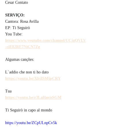
Cesar Contato
SERVIÇO:
Cantora: Rosa Avilla
EP: Ti Seguirò
You Tube: 
https://www.youtube.com/channel/UCjgQVLV
-ciE82RE7NiCN7Zg
Algumas canções:
L´addio che non ti ho dato
https://youtu.be/XbjISMjpCRY
Tua
https://youtu.be/r3LaHmjsSGM
Ti Seguirò in capo al mondo
https://youtu.be/ZCpULnpCv5k