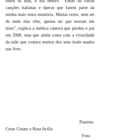
todos os dias, o dia inteiro. “Então há várias 
canções italianas e óperas que fazem parte da 
minha mais tenra memória. Muitas vezes, nem sei 
de onde elas vêm, apenas sei que moram em 
mim”, explica a médica cantora que perdeu o pai 
em 2008, mas que ainda conta com a vivacidade 
da mãe que costura muitos dos seus 
looks
 usados 
nas 
lives.
                                                           Pianista 
Cesar Cinato e Rosa Avilla
                                                             Foto: 