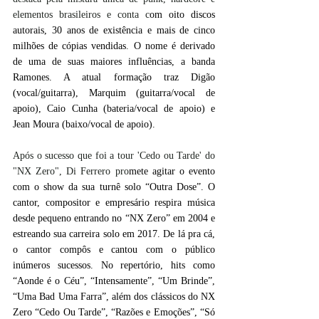
elementos brasileiros e conta c
om oito discos 
autorais, 30 anos de existência e mais de cinco 
milhões de cópias vendidas
. 
O nome é derivado 
de uma de suas maiores influências, a banda 
Ramones. A atual formação traz Digão 
(vocal/guitarra), Marquim (guitarra/vocal de 
apoio), Caio Cunha (bateria/vocal de apoio) e 
Jean Moura (baixo/vocal de apoio).
Após o sucesso que foi a tour 'Cedo ou Tarde' do 
"NX Zero", Di Ferrero pro
mete agitar o evento 
com o show da sua turnê solo “Outra Dose”. O 
cantor, compositor e empresário respira música 
desde pequeno entrando no “NX Zero” em 2004 e 
estreando sua carreira solo em 2017. De lá pra cá, 
o cantor compôs e cantou com o público 
inúmeros sucessos. No repertório, hits como 
“Aonde é o Céu”, “Intensamente”, “Um Brinde”, 
“Uma Bad Uma Farra”, além dos clássicos do NX 
Zero “Cedo Ou Tarde”, “Razões e Emoções”, “Só 