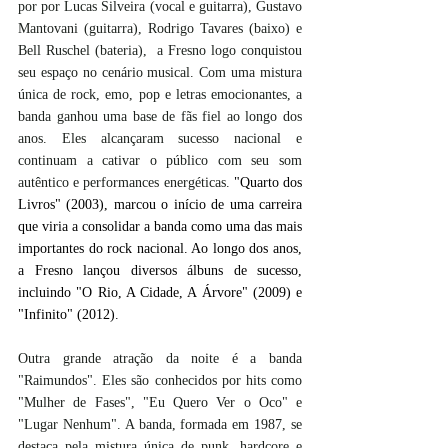
por por Lucas Silveira (vocal e guitarra), Gustavo 
Mantovani (guitarra), Rodrigo Tavares (baixo) e 
Bell Ruschel (bateria),  a Fresno logo conquistou 
seu espaço no cenário musical. Com uma mistura 
única de rock, emo, pop e letras emocionantes, a 
banda ganhou uma base de fãs fiel ao longo dos 
anos. Eles alcançaram sucesso nacional e 
continuam a cativar o público com seu som 
autêntico e performances energéticas. 
"Quarto dos 
Livros" (2003), marcou o início de uma carreira 
que viria a consolidar a banda como uma das mais 
importantes do rock nacional. Ao longo dos anos, 
a Fresno lançou diversos álbuns de sucesso, 
incluindo "O Rio, A Cidade, A Árvore" (2009) e 
"Infinito" (2012).
Outra grande atração da noite é a banda 
"Raimundos". Eles são conhecidos por hits como 
"Mulher de Fases", "Eu Quero Ver o Oco" e 
"Lugar Nenhum". A banda, formada em 1987, se 
destaca pela mistura única de punk, hardcore e 