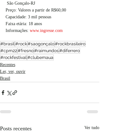
 São Gonçalo-RJ
Preço: Valores a partir de R$60,00
Capacidade: 3 mil pessoas
Faixa etária: 18 anos
Informações: 
www.ingresse.com
#brasil
#rock
#saogonçalo
#rockbrasileiro
#cpm22
#fresno
#raimundos
#diferrero
#rockfestival
#clubemaua
Recentes
Ler, ver, ouvir
Brasil
Posts recentes
Ver tudo