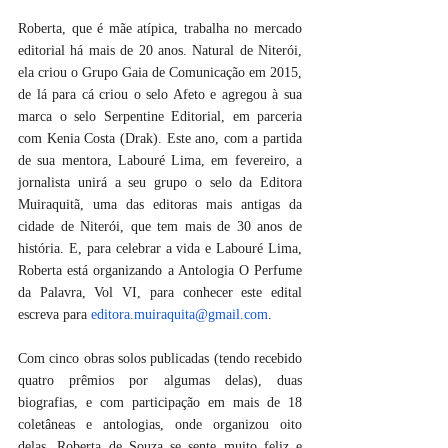
Roberta, que é mãe atípica, trabalha no mercado 
editorial há mais de 20 anos. Natural de Niterói, 
ela criou o Grupo Gaia de Comunicação em 2015, 
de lá para cá criou o selo Afeto e agregou à sua 
marca o selo Serpentine Editorial, em parceria 
com Kenia Costa (Drak). Este ano, com a partida 
de sua mentora, Labouré Lima, em fevereiro, a 
jornalista unirá a seu grupo o selo da Editora 
Muiraquitã, uma das editoras mais antigas da 
cidade de Niterói, que tem mais de 30 anos de 
história. E, para celebrar a vida e Labouré Lima, 
Roberta está organizando a Antologia O Perfume 
da Palavra, Vol VI, para conhecer este edital 
escreva para 
editora.muiraquita@gmail.com
.
Com cinco obras solos publicadas (tendo recebido 
quatro prêmios por algumas delas), duas 
biografias, e com participação em mais de 18 
coletâneas e antologias, onde organizou oito 
delas, Roberta de Souza se sente muito feliz e 