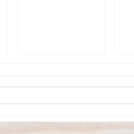
São Paulo se prepara para a
Conex
inauguração do Primeiro Parque
nova 
dos SMURFS da América Latina
Camp