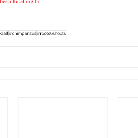
escultural.org.br
dall
#chimpanzes
#roots6shoots