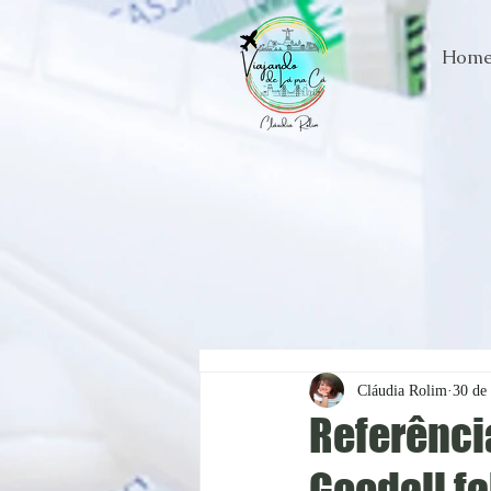
Hom
Cláudia Rolim
30 de
Referênci
Goodall fa