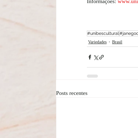
Informações:
www.unib
#unibescultural
#janegoo
Variedades
Brasil
Posts recentes