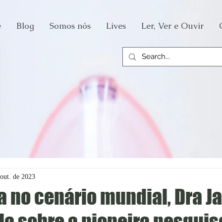
e
Blog
Somos nós
Lives
Ler, Ver e Ouvir
 out. de 2023
a no cenário mundial, Dra J
la sobre a pioneira pesquis