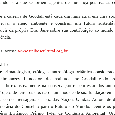
undo para que se tornem agentes de mudança positiva às c
e a carreira de Goodall está cada dia mais atual em uma soc
eservar o meio ambiente e construir um futuro sustentá
ouvir da própria Dra. Jane sobre sua contribuição ao mundo 
ência.
s, acesse 
www.unibescultural.org.br
.
ALL:
é
 primatologista, etóloga e antropóloga britânica considerad
chimpanzés. Fundadora do Instituto Jane Goodall e do p
lhado exaustivamente na conservação e bem-estar dos anim
Projeto de Direitos dos não Humanos desde sua fundação em 1
da como mensageira da paz das Nações Unidas. Autora de de
rária do Conselho para o Futuro do Mundo. Dentre os pr
rio Britânico, Prêmio Tyler de Conquista Ambiental, Or