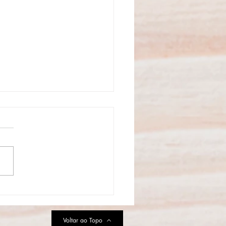
ões presenciais inspiram
proposta de bem-estar em
inas
Voltar ao Topo