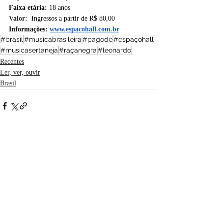
Faixa etária:
 18 anos
Valor: 
Ingressos a partir de R$ 80,00
Informações: 
www.espacohall.com.br
#brasil
#musicabrasileira
#pagode
#espaçohall
#musicasertaneja
#raçanegra
#leonardo
Recentes
Ler, ver, ouvir
Brasil
Posts recentes
Ver tudo