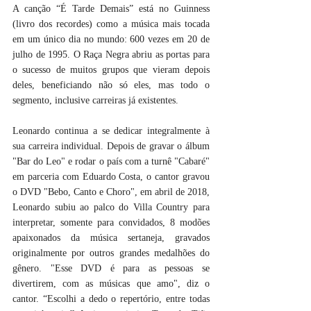
A canção “É Tarde Demais” está no Guinness 
(livro dos recordes) como a música mais tocada 
em um único dia no mundo: 600 vezes em 20 de 
julho de 1995. O Raça Negra abriu as portas para 
o sucesso de muitos grupos que vieram depois 
deles, beneficiando não só eles, mas todo o 
segmento, inclusive carreiras já existentes.
Leonardo continua a se dedicar integralmente à 
sua carreira individual. Depois de gravar o álbum 
"Bar do Leo" e rodar o país com a turnê "Cabaré" 
em parceria com Eduardo Costa, o cantor gravou 
o DVD "Bebo, Canto e Choro", em abril de 2018, 
Leonardo subiu ao palco do Villa Country para 
interpretar, somente para convidados, 8 modões 
apaixonados da música sertaneja, gravados 
originalmente por outros grandes medalhões do 
gênero. "Esse DVD é para as pessoas se 
divertirem, com as músicas que amo", diz o 
cantor. “Escolhi a dedo o repertório, entre todas 