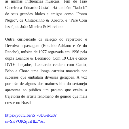
as minhas influências musicais. Tem de Tião 
Carreiro a Eduardo Costa". Há também "lado b" 
de seus grandes ídolos e amigos como "Ponto 
Negro", de Chitãozinho & Xororó, e "Pare Com 
Isso", de João Mineiro & Marciano.
Outra curiosidade da seleção do repertório é 
Devolva a passagem (Ronaldo Adriano e Zé do 
Rancho), música de 1977 regravada em 1996 pela 
dupla Leandro & Leonardo. Com 19 CDs e cinco 
DVDs lançados, Leonardo celebra com Canto, 
Bebo e Choro uma longa carreira marcada por 
sucessos que embalam diversas gerações. A voz 
por trás de alguns dos maiores hits do sertanejo 
apresenta ao público um projeto que exalta a 
trajetória do artista fenômeno do gênero que mais 
cresce no Brasil.
https://youtu.be/iS_-0DweRu8?
si=SKVQKSjuaHlz7VeT