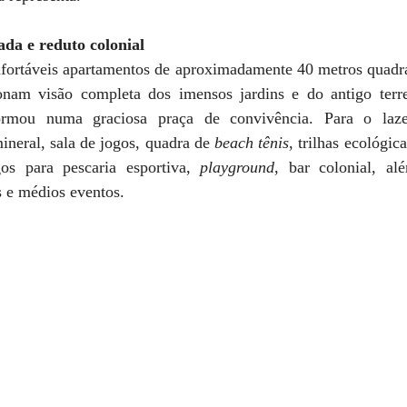
ada e reduto colonial
fortáveis apartamentos de aproximadamente 40 metros quadra
nam visão completa dos imensos jardins e do antigo terre
ormou numa graciosa praça de convivência. Para o lazer
ineral, sala de jogos, quadra de
 beach tênis
, trilhas ecológic
agos para pescaria esportiva, 
playground
, bar colonial, al
s e médios eventos.