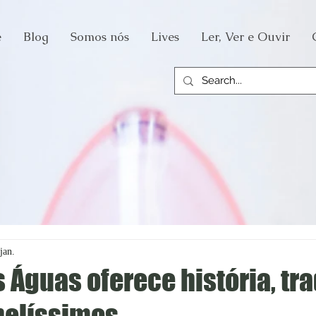
e
Blog
Somos nós
Lives
Ler, Ver e Ouvir
jan.
 Águas oferece história, tr
belíssimos