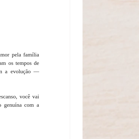
mor pela família 
ram os tempos de 
am a evolução — 
scanso, você vai 
o genuína com a 