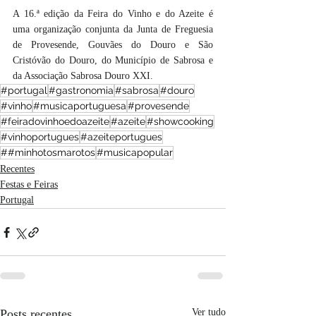
A 16.ª edição da Feira do Vinho e do Azeite é 
uma organização conjunta da Junta de Freguesia 
de Provesende, Gouvães do Douro e São 
Cristóvão do Douro, do Município de Sabrosa e 
da Associação Sabrosa Douro XXI.
#portugal
#gastronomia
#sabrosa
#douro
#vinho
#musicaportuguesa
#provesende
#feiradovinhoedoazeite
#azeite
#showcooking
#vinhoportugues
#azeiteportugues
##minhotosmarotos
#musicapopular
Recentes
Festas e Feiras
Portugal
Posts recentes
Ver tudo