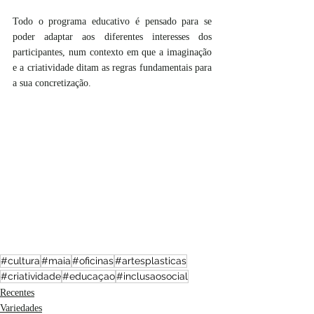
Todo o programa educativo é pensado para se 
poder adaptar aos diferentes interesses dos 
participantes, num contexto em que a imaginação 
e a criatividade ditam as regras fundamentais para 
a sua concretização.
#cultura
#maia
#oficinas
#artesplasticas
#criatividade
#educaçao
#inclusaosocial
Recentes
Variedades