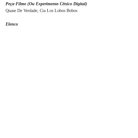
Peça-Filme (Ou Experimento Cênico Digital)
Quase De Verdade, Cia Los Lobos Bobos
Elenco
Meu Reino Por Um Cavalo, Cia Vagalum Tum 
Tum: Edgar Bustamante; Tatiana Thomé; 
Christiane Galvan; Val Pires; Demian Pinto; 
Theófila Lima; Alexandre Maldonado; Jhuann 
Scharrye
Direção
Cris Lozano, pela Trilogia audiovisual Paisagens 
Antes do Fim, Cia la Leche
Prêmio De Valorização De Espetáculos Da 
Cidade
Sankofa, Bando Jaçanã
Votaram
Beatriz Rosenberg, Dib Carneiro Neto, Gabriela 