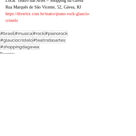
Local: Teatro das Artes – Shopping da Gávea
Rua Marquês de São Vicente, 52, Gávea, RJ
https://divertix.com.br/teatro/piano-rock-glaucio-
cristelo
#brasil
#musica
#rock
#pianorock
#glauciocristelo
#teatrodasartes
#shoppingdagavea
Recentes
Ler, ver, ouvir
Brasil
Posts recentes
Ver tudo