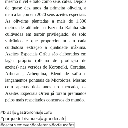
mesmo nível e trato como seus cafés. Depois 
de quase dez anos da primeira oliveira, a 
marca lançou em 2020 seus azeites especiais. 
As oliveiras plantadas a mais de 1.300 
metros de altitude na Fazenda Rainha são 
cultivadas em terroir privilegiado, de solo 
vulcânico e que proporcionam em cada 
cuidadosa extração a qualidade máxima. 
Azeites Especiais Orfeu são elaborados em 
lagar próprio (oficina de produção de 
azeites) nas versões de Koroneiki, Coratina, 
Arbosana, Arbequina, Blend de safra e 
lançamentos pontuais de Microlotes. Mesmo 
com apenas dois anos no mercado, os 
Azeites Especiais Orfeu já foram premiados 
pelos mais respeitados concursos do mundo.
#brasil
#gastronomia
#cafe
#parquedoibirapuera
#graodecafe
#oscarniemeyer
#cafeteria
#orfeucafes