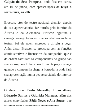
Galpão do Sesc Pompeia
, onde fica em cartaz 
até 10 de junho, com apresentações de 
terça a 
sexta-feira, às 20h.
Bruscon, ator do teatro nacional alemão, depois 
de sua aposentadoria, faz turnês pelo interior da 
Áustria e da Alemanha. Bruscon aglutina e 
carrega consigo todas as funções relativas ao fazer 
teatral: foi ele quem escreveu e dirigiu a peça. 
Além disso, Bruscon se preocupa com as funções 
administrativas e financeiras da companhia, que é 
de ordem familiar: os componentes do grupo são 
sua esposa, sua filha e seu filho. A peça começa 
quando a companhia chega à hospedaria onde fará 
sua apresentação numa pequena cidade do interior 
da Áustria.
O elenco traz 
Paulo Marcello, Lilian Alves, 
Eduardo Santos e Gabriela Marques
, além dos 
atores-convidados 
Zédú Neves e Ana Souto
, que 
já integraram a companhia anteriormente. 