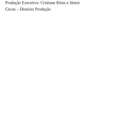
Produção Executiva: Cristiane Klein e Júnior 
Cecon – Dionísio Produção 
Produtores/Colaboradores Dionísio Produção: 
Lívia Império, Wesley Mendes, Flávia Santos, 
Thomas Calux e Raissa Castilho 
Produção: Paulo Marcello - Razões Inversas 
Marketing Cultural 
Assistente de Produção: Luciana Hoppe
SERVIÇO:
Espetáculo: O Fazedor de Teatro, com a Cia. 
Razões Inversas
Temporada: 17 de maio a 10 de junho, de terça a 
sexta, às 20h
Sesc Pompeia - Galpão - Rua Clélia, 93 - Água 
Branca
Ingressos: R$40 (inteira) e R$20 (meia-entrada) 
e R$ 12(credencial plena)
Classificação: 14 anos
Duração: 120 minutos