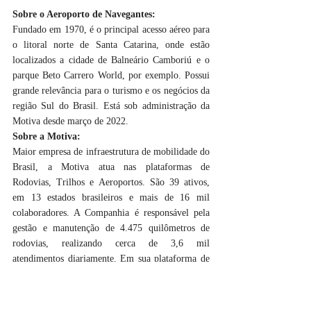
Sobre o Aeroporto de Navegantes: 
Fundado em 1970, é o principal acesso aéreo para 
o litoral norte de Santa Catarina, onde estão 
localizados a cidade de Balneário Camboriú e o 
parque Beto Carrero World, por exemplo. Possui 
grande relevância para o turismo e os negócios da 
região Sul do Brasil. Está sob administração da 
Motiva desde março de 2022.
Sobre a Motiva: 
Maior empresa de infraestrutura de mobilidade do 
Brasil, a Motiva atua nas plataformas de 
Rodovias, Trilhos e Aeroportos. São 39 ativos, 
em 13 estados brasileiros e mais de 16 mil 
colaboradores. A Companhia é responsável pela 
gestão e manutenção de 4.475 quilômetros de 
rodovias, realizando cerca de 3,6 mil 
atendimentos diariamente. Em sua plataforma de 
trilhos, por meio da gestão de metrôs, trens e 
VLT, transporta anualmente 750 milhões de 
passageiros. Em aeroportos, com 17 unidades no 