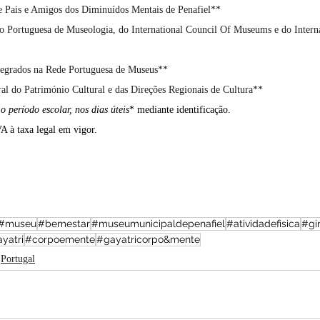
e Pais e Amigos dos Diminuídos Mentais de Penafiel**
o Portuguesa de Museologia, do International Council Of Museums e do Intern
tegrados na Rede Portuguesa de Museus**
al do Património Cultural e das Direções Regionais de Cultura**
 o período escolar, nos dias úteis
* mediante identificação.
A à taxa legal em vigor.
#museu
#bemestar
#museumunicipaldepenafiel
#atividadefisica
#gi
yatri
#corpoemente
#gayatricorpo&mente
Portugal