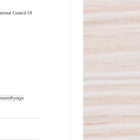
ational Council Of 
nasio
#yoga