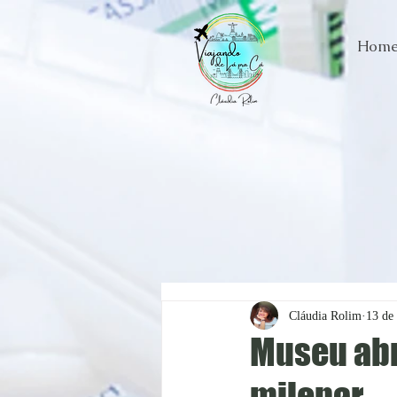
Hom
Cláudia Rolim
13 de 
Museu abr
milenar