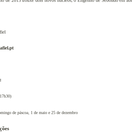
o de 2013 trouxe dois novos núcleos, o Engenho de Sebolido em abril
iel
fiel.pt
:
 17h30)
domingo de páscoa, 1 de maio e 25 de dezembro
ções