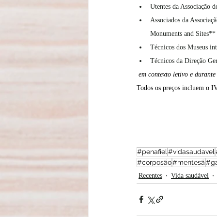
Utentes da Associação d
Associados da Associaçã
Monuments and Sites**
Técnicos dos Museus in
Técnicos da Direção Ger
 em contexto letivo e durante
Todos os preços incluem o IV
#penafiel
#vidasaudavel
#corposão
#mentesã
#ga
Recentes
Vida saudável