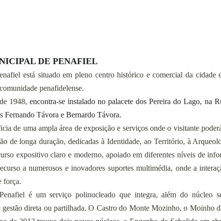
UNICIPAL DE PENAFIEL
afiel está situado em pleno centro histórico e comercial da cidade e
 comunidade penafidelense.
 de 1948, 
encontra-se instalado no palacete dos Pereira do Lago, na Ru
tos Fernando Távora e Bernardo Távora.
ia de uma ampla área de exposição e serviços onde o visitante poderá 
ão de longa duração, dedicadas à Identidade, ao Território, à Arqueolog
rso expositivo claro e moderno, apoiado em diferentes níveis de info
ecurso a numerosos e inovadores suportes multimédia, onde a interaç
 força.
nafiel é um serviço polinucleado que integra, além do núcleo sed
 gestão direta ou partilhada. O Castro do Monte Mozinho, o Moinho d