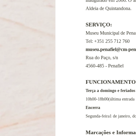
inaugurado em 2006. O an
Aldeia de Quintandona.
SERVIÇO:
Museu Municipal de Penaf
Tel: 
+351 255 712 760
museu.penafiel@cm-pena
Rua do Paço, s/n
4560-485 - Penafiel
FUNCIONAMENTO
Terça a domingo e feriados
10h00-18h00(última entrada
Encerra
Segunda-feira1 de janeiro, 
Marcações e Informa