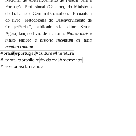
Nacional de Aperfeiçoamento de Pessoal para a 
Formação Profissional (Cenafor), do Ministério 
do Trabalho; e Germinal Consultoria. É coautora 
do livro “Metodologia do Desenvolvimento de 
Competências”, publicado pela editora Senac. 
Agora, lança o livro de memórias 
Nunca mais é 
muito tempo: a história incomum de uma 
menina comum
. 
#brasil
#portugal
#cultura
#literatura
#literaturabrasileira
#vidareal
#memorias
#memoriasdeinfancia
Recentes
Ler, ver, ouvir
Brasil
Ver tudo