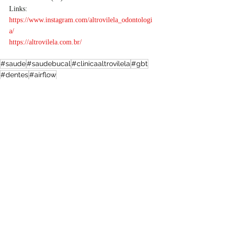
Links:
https://www.instagram.com/altrovilela_odontologi
a/
https://altrovilela.com.br/
#saude
#saudebucal
#clinicaaltrovilela
#gbt
#dentes
#airflow
Vida saudável
Brasil
Posts recentes
Ver tudo