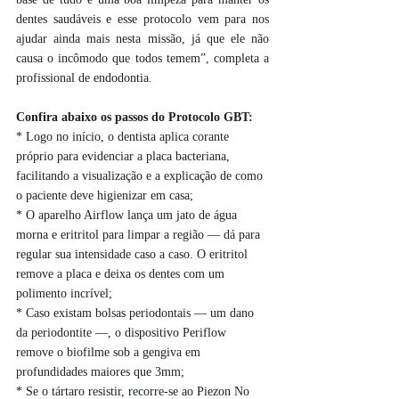
dentes saudáveis e esse protocolo vem para nos 
ajudar ainda mais nesta missão, já que ele não 
causa o incômodo que todos temem”, completa a 
profissional de endodontia.
Confira abaixo os passos do Protocolo GBT:
* Logo no início, o dentista aplica corante 
próprio para evidenciar a placa bacteriana, 
facilitando a visualização e a explicação de como 
o paciente deve higienizar em casa;
* O aparelho Airflow lança um jato de água 
morna e eritritol para limpar a região — dá para 
regular sua intensidade caso a caso. O eritritol 
remove a placa e deixa os dentes com um 
polimento incrível; 
* Caso existam bolsas periodontais — um dano 
da periodontite —, o dispositivo Periflow 
remove o biofilme sob a gengiva em 
profundidades maiores que 3mm;
* Se o tártaro resistir, recorre-se ao Piezon No 