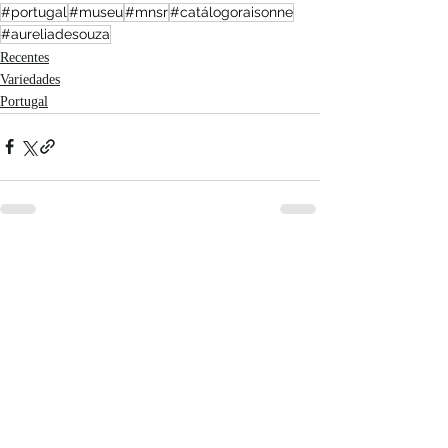
#portugal
#museu
#mnsr
#catálogoraisonne
#aureliadesouza
Recentes
Variedades
Portugal
Posts recentes
Ver tudo