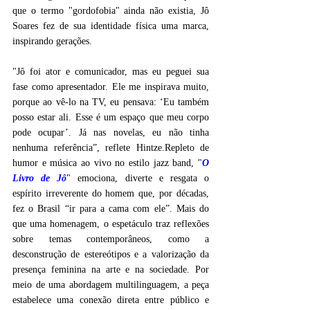
que o termo "gordofobia" ainda não existia, Jô 
Soares fez de sua identidade física uma marca, 
inspirando gerações.
"Jô foi ator e comunicador, mas eu peguei sua 
fase como apresentador. Ele me inspirava muito, 
porque ao vê-lo na TV, eu pensava: ‘Eu também 
posso estar ali. Esse é um espaço que meu corpo 
pode ocupar’. Já nas novelas, eu não tinha 
nenhuma referência”, reflete Hintze.Repleto de 
humor e música ao vivo no estilo jazz band, "
O 
Livro de Jô
" emociona, diverte e resgata o 
espírito irreverente do homem que, por décadas, 
fez o Brasil “ir para a cama com ele”. Mais do 
que uma homenagem, o espetáculo traz reflexões 
sobre temas contemporâneos, como a 
desconstrução de estereótipos e a valorização da 
presença feminina na arte e na sociedade. Por 
meio de uma abordagem multilinguagem, a peça 
estabelece uma conexão direta entre público e 