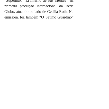
“Supermax - El Inferno de Sus Mentes”, na 
primeira produção internacional da Rede 
Globo, atuando ao lado de Cecilia Roth. Na 
emissora, fez também “O Sétimo Guardião” 
e “Dupla Identidade”. No cinema foi 
protagonista dos filmes “Rodeio Rock” de 
Marcelo Antunez, lançado recentemente na 
Netflix. “Consequências Paralelas” de 
Gabriel França concorrendo aos festivais de 
Boston ScFi e o Fantaspoa e “Matadores de 
Aliens” de Daniel Cipriano, que será 
lançando em 2025, no streaming. Também 
fez participações nos longas “O Troco” e 
“Pronto, Falei”. No teatro, fez diversas peças 
trabalhando com Dan Stulbach em “A Toca 
do Coelho” , Zé Henrique de Paula em “O 
Senhor das Moscas” e Lavínia Pannunzio 
em “Névoa”.
Sobre Camila Camargo