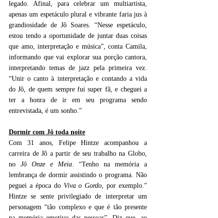
legado. Afinal, para celebrar um multiartista, 
apenas um espetáculo plural e vibrante faria jus à 
grandiosidade de Jô Soares. “Nesse espetáculo, 
estou tendo a oportunidade de juntar duas coisas 
que amo, interpretação e música”, conta Camila, 
informando que vai explorar sua porção cantora, 
interpretando temas de jazz pela primeira vez. 
“Unir o canto à interpretação e contando a vida 
do Jô, de quem sempre fui super fã, e cheguei a 
ter a honra de ir em seu programa sendo 
entrevistada, é um sonho.”
Dormir com Jô toda noite
Com 31 anos, Felipe Hintze acompanhou a 
carreira de Jô a partir de seu trabalho na Globo, 
no 
Jô Onze e Meia
. “Tenho na memória a 
lembrança de dormir assistindo o programa. Não 
peguei a época do 
Viva o Gordo
, por exemplo.” 
Hintze se sente privilegiado de interpretar um 
personagem “tão complexo e que é tão presente 
na memória emotivo das pessoas”. Diz que, ao 