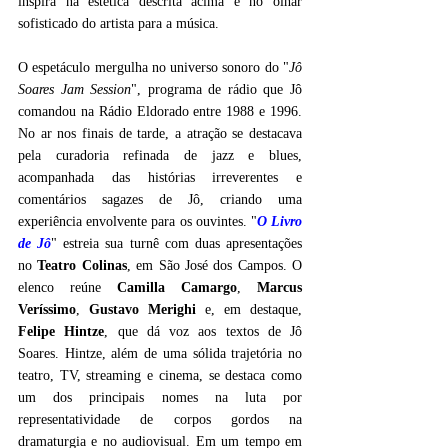
inspira na estética descrita acima e no olhar 
sofisticado do artista para a música.
O espetáculo mergulha no universo sonoro do "
Jô 
Soares Jam Session
", programa de rádio que Jô 
comandou na Rádio Eldorado entre 1988 e 1996. 
No ar nos finais de tarde, a atração se destacava 
pela curadoria refinada de jazz e blues, 
acompanhada das histórias irreverentes e 
comentários sagazes de Jô, criando uma 
experiência envolvente para os ouvintes. "
O Livro 
de Jô
" estreia sua turnê com duas apresentações 
no 
Teatro Colinas
, em São José dos Campos. O 
elenco reúne 
Camilla Camargo
, 
Marcus 
Veríssimo
, 
Gustavo Merighi
 e, em destaque, 
Felipe Hintze
, que dá voz aos textos de Jô 
Soares. Hintze, além de uma sólida trajetória no 
teatro, TV, streaming e cinema, se destaca como 
um dos principais nomes na luta por 
representatividade de corpos gordos na 
dramaturgia e no audiovisual. Em um tempo em 