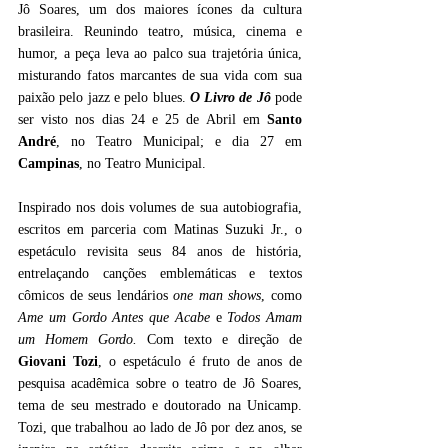
Jô Soares, um dos maiores ícones da cultura 
brasileira. Reunindo teatro, música, cinema e 
humor, a peça leva ao palco sua trajetória única, 
misturando fatos marcantes de sua vida com sua 
paixão pelo jazz e pelo blues. 
O Livro de Jô
pode 
ser visto nos dias 24 e 25 de Abril em 
Santo 
André
, no Teatro Municipal; e dia 27 em 
Campinas
, no Teatro Municipal.
Inspirado nos dois volumes de sua autobiografia, 
escritos em parceria com Matinas Suzuki Jr., o 
espetáculo revisita seus 84 anos de história, 
entrelaçando canções emblemáticas e textos 
cômicos de seus lendários 
one man shows
, como 
Ame um Gordo Antes que Acabe
 e 
Todos Amam 
um Homem Gordo. 
Com texto e direção de 
Giovani Tozi
, o espetáculo é fruto de anos de 
pesquisa acadêmica sobre o teatro de Jô Soares, 
tema de seu mestrado e doutorado na Unicamp. 
Tozi, que trabalhou ao lado de Jô por dez anos, se 