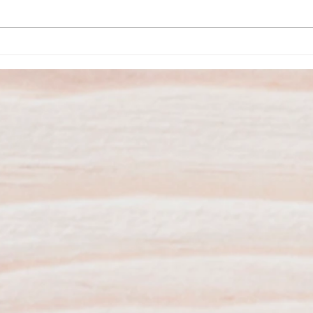
Agosto no Museu do Carro
São P
Eléctrico tem atividades
inaug
variadas
dos S