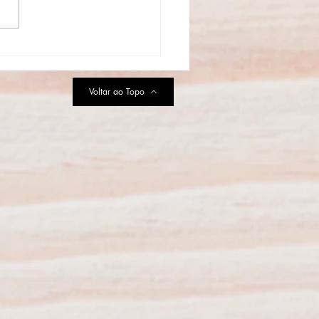
aulo se prepara para a
uração do Primeiro Parque
MURFS da América Latina
Voltar ao Topo