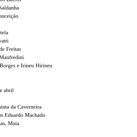
Saldanha
onceição
tela
atti
de Freitas
 Manfredini
Borges e Irineu Hirineu
e abril 
uinta da Caverneira
im Eduardo Machado
as, Maia