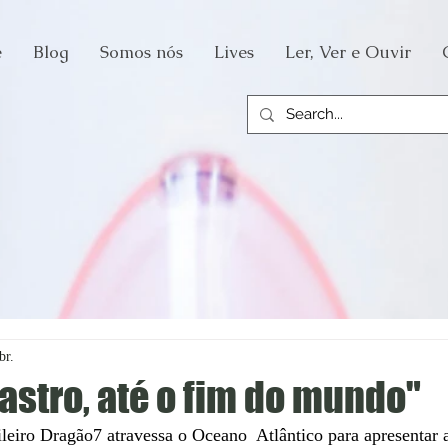
e
Blog
Somos nós
Lives
Ler, Ver e Ouvir
br.
astro, até o fim do mundo"
ileiro Dragão7 atravessa o Oceano  Atlântico para apresentar a