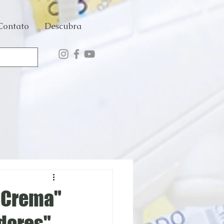
Contato
Descubra
i Crema"
dores"