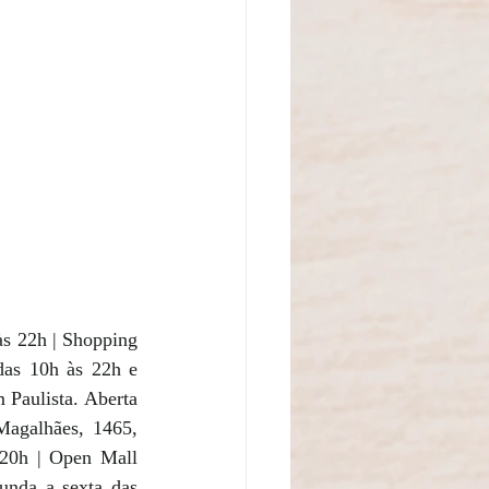
s 22h | Shopping 
as 10h às 22h e 
Paulista. Aberta 
agalhães, 1465, 
20h | Open Mall 
nda a sexta das 