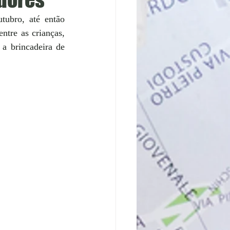
ubro, até então 
tre as crianças, 
 e, em algumas localidades, até implementaram a brincadeira de 