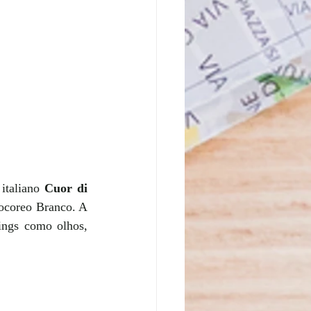
italiano 
Cuor di 
ocoreo Branco. A 
ings como olhos, 