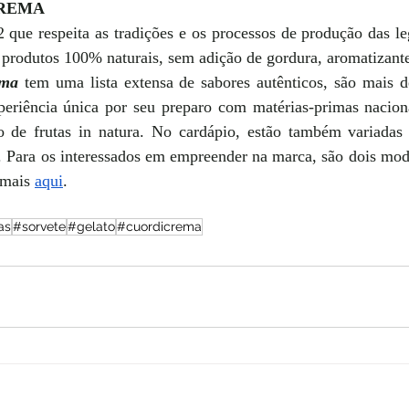
CREMA 
ue respeita as tradições e os processos de produção das legí
 produtos 100% naturais, sem adição de gordura, aromatizante
ema
 tem uma lista extensa de sabores autênticos, são mais de
riência única por seu preparo com matérias-primas naciona
 de frutas in natura. No cardápio, estão também variadas 
. Para os interessados em empreender na marca, são dois mode
 mais 
aqui
. 
as
#sorvete
#gelato
#cuordicrema