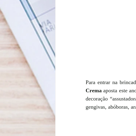
Para entrar na brincad
Crema
 aposta este an
decoração “assustador
gengivas, abóboras, ara