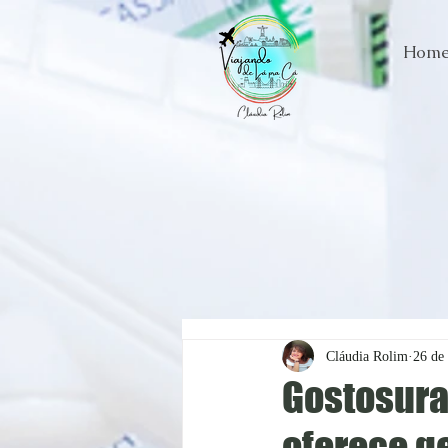
Hom
Cláudia Rolim
26 de
Gostosura
oferece g