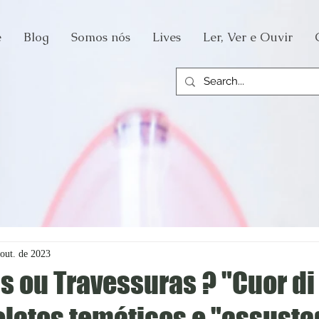
e
Blog
Somos nós
Lives
Ler, Ver e Ouvir
 out. de 2023
s ou Travessuras ? "Cuor d
elatos temáticos e "assusta