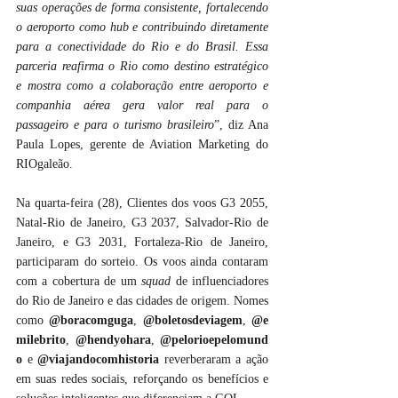
suas operações de forma consistente, fortalecendo 
o aeroporto como hub e contribuindo diretamente 
para a conectividade do Rio e do Brasil. Essa 
parceria reafirma o Rio como destino estratégico 
e mostra como a colaboração entre aeroporto e 
companhia aérea gera valor real para o 
passageiro e para o turismo brasileiro
”, diz Ana 
Paula Lopes, gerente de Aviation Marketing do 
RIOgaleão.
Na quarta-feira (28), Clientes dos voos G3 2055, 
Natal-Rio de Janeiro, G3 2037, Salvador-Rio de 
Janeiro, e G3 2031, Fortaleza-Rio de Janeiro, 
participaram do sorteio. Os voos ainda contaram 
com a cobertura de um 
squad
 de influenciadores 
do Rio de Janeiro e das cidades de origem. Nomes 
como 
@boracomguga
, 
@boletosdeviagem
, 
@e
milebrito
, 
@hendyohara
, 
@pelorioepelomund
o
 e 
@viajandocomhistoria
 reverberaram a ação 
em suas redes sociais, reforçando os benefícios e 