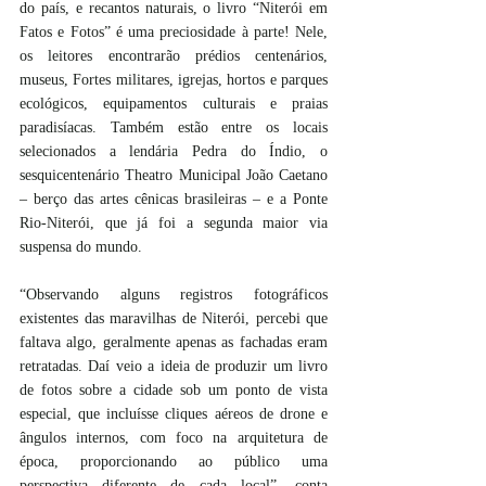
do país, e recantos naturais, o livro “Niterói em 
Fatos e Fotos” é uma preciosidade à parte! Nele, 
os leitores encontrarão prédios centenários, 
museus, Fortes militares, igrejas, hortos e parques 
ecológicos, equipamentos culturais e praias 
paradisíacas. Também estão entre os locais 
selecionados a lendária Pedra do Índio, o 
sesquicentenário Theatro Municipal João Caetano 
– berço das artes cênicas brasileiras – e a Ponte 
Rio-Niterói, que já foi a segunda maior via 
suspensa do mundo. 
“Observando alguns registros fotográficos 
existentes das maravilhas de Niterói, percebi que 
faltava algo, geralmente apenas as fachadas eram 
retratadas. Daí veio a ideia de produzir um livro 
de fotos sobre a cidade sob um ponto de vista 
especial, que incluísse cliques aéreos de drone e 
ângulos internos, com foco na arquitetura de 
época, proporcionando ao público uma 
perspectiva diferente de cada local”, conta 