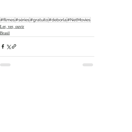
#filmes
#séries
#gratuito
#deborla
#NetMovies
Ler, ver, ouvir
Brasil
Posts recentes
Ver tudo