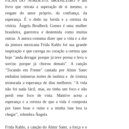
FILHA DO NORDESTE BRASILEIRO é um 
livro que retrata a superação de si mesmo, o 
resgate do amor próprio, da confiança, da 
esperança. É o dedo na ferida e a certeza da 
vitória. Ângela Brodbeck Gomes é uma mulher 
brasileira, guerreira e destemida como muitas 
outras. A autora costuma dizer que a vida e a dor 
da pintora mexicana Frida Kahlo foi sua grande 
inspiração e que carrega no coração a certeza que 
hoje “anda devagar porque já teve pressa e leva o 
sorriso porque já chorou demais”. A canção 
“Tocando em Frente” cantada por Almir Sater 
embalou inúmeras noites de insônia e  de tristeza 
misturada a esperança de dias melhores. “A vida 
não foi nada fácil, mas, eu tinha um foco e não 
perdi esse foco de vista. Mantive acesa a 
esperança e a certeza de que a vida é composta 
por fases boas e ruins e a minha fase boa ia 
chegar”, relembra Ângela. 
Frida Kahlo, a canção do Almir Sater, a força e o 