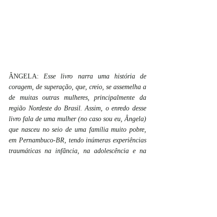
ÂNGELA: 
Esse livro narra uma história de 
coragem, de superação, que, creio, se assemelha a 
de muitas outras mulheres, principalmente da 
região Nordeste do Brasil. Assim, o enredo desse 
livro fala de uma mulher (no caso sou eu, Ângela) 
que nasceu no seio de uma família muito pobre, 
em Pernambuco-BR, tendo inúmeras experiências 
traumáticas na infância, na adolescência e na 
fase adulta e aos dezoito anos de idade migra 
para a Suíça em busca de dias melhores. Então, 
eu mostro para o leitor que se eu venci, ele 
também pode vencer! Levo ao leitor a enxergar o 
passado como passado, deixando ele para trás e 
correr em busca de sua felicidade no agora ! Viva 