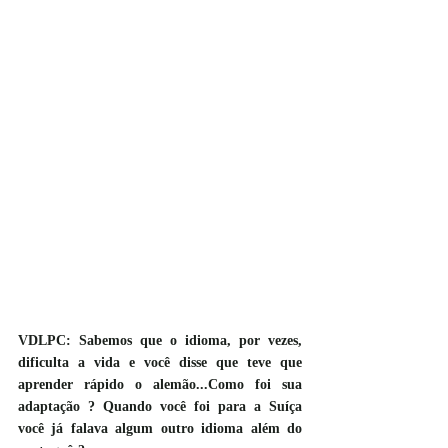
VDLPC: Sabemos que o idioma, por vezes, 
dificulta a vida e você disse que teve que 
aprender rápido o alemão...Como foi sua 
adaptação ? Quando você foi para a Suíça 
você já falava algum outro idioma além do 