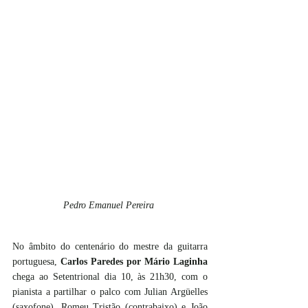
Pedro Emanuel Pereira 
No âmbito do centenário do mestre da guitarra 
portuguesa, 
Carlos Paredes
por Mário Laginha
chega ao Setentrional dia 10, às 21h30, com o 
pianista a partilhar o palco com Julian Argüelles 
(saxofone), Romeu Tristão (contrabaixo) e João 