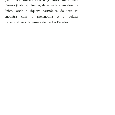
Pereira (bateria). Juntos, darão vida a um desafio 
único, onde a riqueza harmónica do jazz se 
encontra com a melancolia e a beleza 
inconfundíveis da música de Carlos Paredes.
Mário Laginha, Romeu Tristão, Julian Argüelles 
e João Pereira
Para os mais novos, 
“Das gavetas nascem sons”
, 
dias 2, 5, 6 e 10 de julho, na Sala Eurico. 
Composto por 42 gavetas, este objeto musical 
explora sons e materiais de diversos tipos, tais 