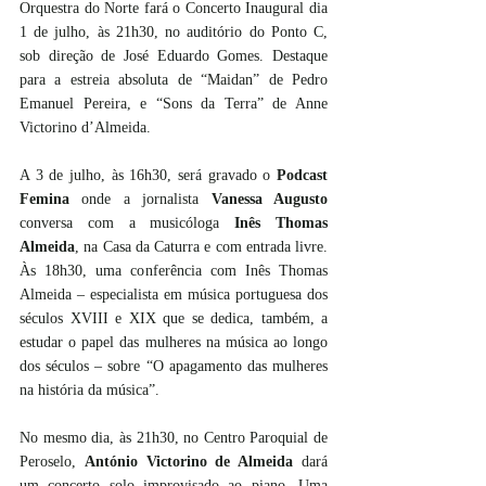
Orquestra do Norte fará o Concerto Inaugural dia 
1 de julho, às 21h30, no auditório do Ponto C, 
sob direção de José Eduardo Gomes. Destaque 
para a estreia absoluta de “Maidan” de Pedro 
Emanuel Pereira, e “Sons da Terra” de Anne 
Victorino d’Almeida.
A 3 de julho, às 16h30, será gravado o 
Podcast 
Femina
 onde a jornalista 
Vanessa Augusto
conversa com a musicóloga 
Inês Thomas 
Almeida
, na Casa da Caturra e com entrada livre. 
Às 18h30, uma conferência com Inês Thomas 
Almeida – especialista em música portuguesa dos 
séculos XVIII e XIX que se dedica, também, a 
estudar o papel das mulheres na música ao longo 
dos séculos – sobre “O apagamento das mulheres 
na história da música”.
No mesmo dia, às 21h30, no Centro Paroquial de 
Peroselo, 
António Victorino de Almeida 
dará 
um concerto solo improvisado ao piano, Uma 