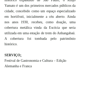
histórico expandido de São Paulo, o Kinjo 
Yamato é um dos primeiros mercados públicos da 
cidade, concebido como um espaço especializado 
em hortifruti, inicialmente a céu aberto. Ainda 
nos anos 1930, recebeu, como doação, uma 
cobertura metálica vinda da Escócia que seria 
utilizada em uma estação de trem do Anhangabaú. 
A cobertura foi tombada pelo patrimônio 
histórico. 
SERVIÇO
:
Festival de Gastronomia e Cultura – Edição 
Alemanha e França
Mercado Municipal Paulistano - Mercadão
Rua da Cantareira, 306 - Centro Histórico de São 
Paulo
Data: 13 e 14 de outubro 
Horário: das 10 às 16h
Entrada gratuita
#brasil
#gastronomia
#oktoberfest
#mercadomunicipalpaulistano
#mercadao