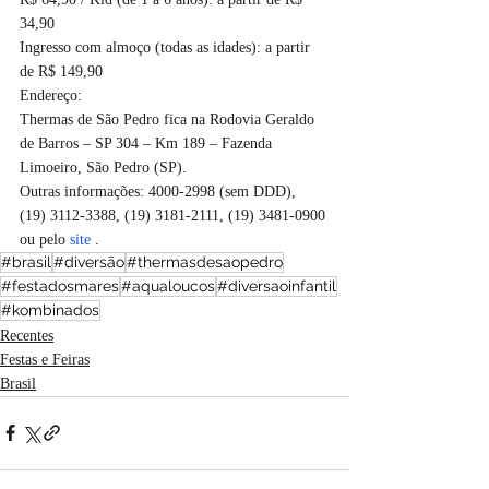
34,90 
Ingresso com almoço (todas as idades): a partir 
de R$ 149,90
Endereço:
Thermas de São Pedro fica na Rodovia Geraldo 
de Barros – SP 304 – Km 189 – Fazenda 
Limoeiro, São Pedro (SP). 
Outras informações: 4000-2998 (sem DDD), 
(19) 3112-3388, (19) 3181-2111, (19) 3481-0900 
ou pelo 
site
 . 
#brasil
#diversão
#thermasdesaopedro
#festadosmares
#aqualoucos
#diversaoinfantil
#kombinados
Recentes
Festas e Feiras
Brasil