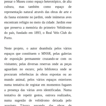
pensar o Museu como espaço heterotópico, de alta 
cultura, mas também como espaço de 
representação natural através das obras de arte e 
da fauna existente no jardim, onde inúmeras aves 
encontram refúgio no meio da cidade. Jardim esse 
que preserva a memória do primeiro Velódromo 
do país, fundado em 1893, o Real Velo Club do 
Porto.
Neste projeto, o autor deambula pelos vários 
espaços que constituem o MNSR, pelas galerias 
de exposição permanente cruzando-se com os 
visitantes; pelas diversas reservas onde as peças 
aguardam no escuro; pela biblioteca onde se 
procuram referências às obras expostas ou ao 
mundo animal; pelos vários espaços exteriores 
numa tentativa de registar em momentos fugazes 
a presença das várias aves identificadas. Numa 
tentativa de repetir gestos, outrora realizados, 
numa sugestão de velódromo deixada pelo 
arquiteto Távora aquando das obras de 