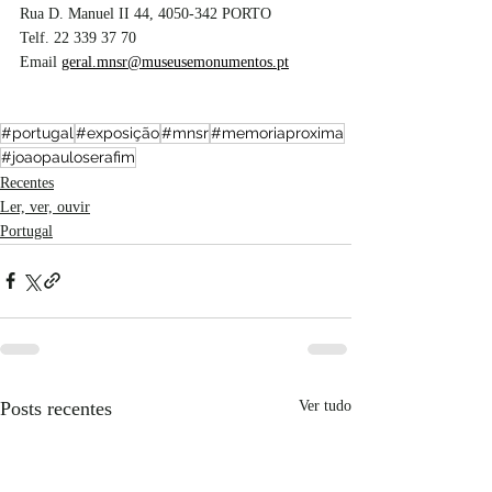
Rua D. Manuel II 44, 4050-342 PORTO
Telf. 22 339 37 70 
Email 
geral.mnsr@museusemonumentos.pt
#portugal
#exposição
#mnsr
#memoriaproxima
#joaopauloserafim
Recentes
Ler, ver, ouvir
Portugal
Posts recentes
Ver tudo