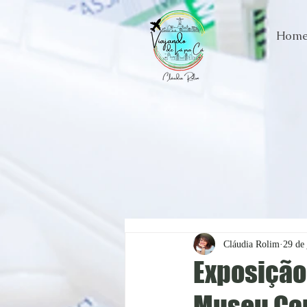
Hom
Cláudia Rolim
29 de 
Exposição
Museu Ca