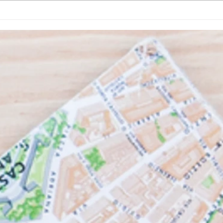
Luz, Câmara, Verão ! Cinema ao ar
‘Luz 
livre no Jardim do Museu
respe
Municipal de Penafiel
infan