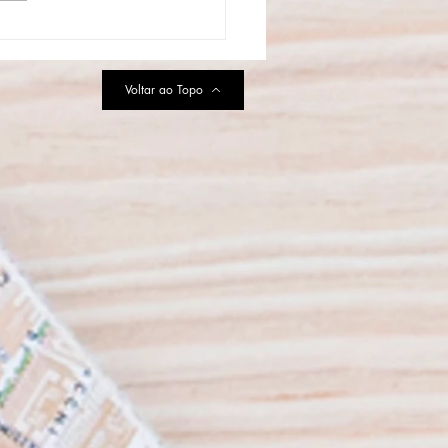
do Sol’ aborda amizade e
ito às diferenças em peça
til que estreia em agosto
Voltar ao Topo