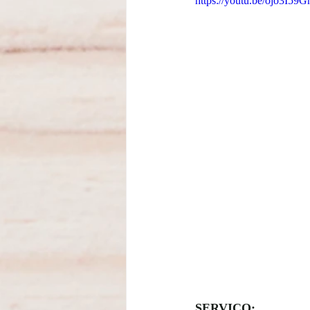
https://youtu.be/ojo3I59G
SERVIÇO: