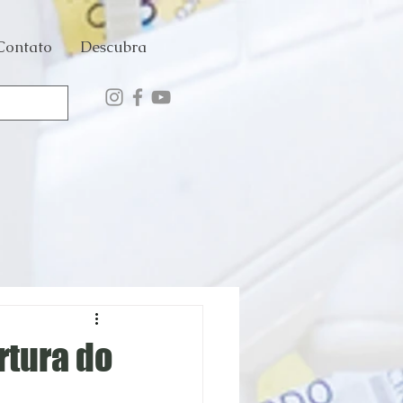
Contato
Descubra
rtura do