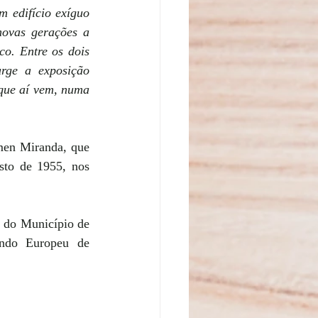
 edifício exíguo 
ovas gerações a 
o. Entre os dois 
ge a exposição 
que aí vem, numa 
men Miranda, que 
to de 1955, nos 
 do Município de 
ndo Europeu de 