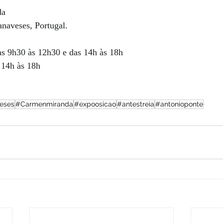
da
naveses, Portugal.
das 9h30 às 12h30 e das 14h às 18h
 14h às 18h
eses
#Carmenmiranda
#expoosicao
#antestreia
#antonioponte