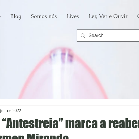
e
Blog
Somos nós
Lives
Ler, Ver e Ouvir
jul. de 2022
 “Antestreia” marca a reabe
rmen Miranda