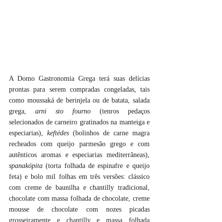
A Domo Gastronomia Grega terá suas delícias 
prontas para serem compradas congeladas, tais 
como moussaká de berinjela ou de batata, salada 
grega, 
arni sto fourno 
(tenros pedaços 
selecionados de carneiro gratinados na manteiga e 
especiarias), 
keftédes
 (bolinhos de carne magra 
recheados com queijo parmesão grego e com 
autênticos aromas e especiarias mediterrâneas),
spanakópita
 (torta folhada de espinafre e queijo 
feta) e bolo mil folhas em três versões: clássico 
com creme de baunilha e chantilly tradicional, 
chocolate com massa folhada de chocolate, creme 
mousse de chocolate com nozes picadas 
grosseiramente e chantilly e massa folhada 