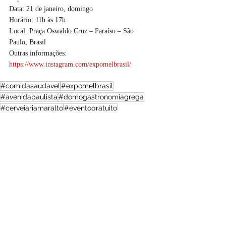
Data: 21 de janeiro, domingo
Horário: 11h às 17h
Local: Praça Oswaldo Cruz – Paraíso – São 
Paulo, Brasil
Outras informações:
https://www.instagram.com/expomelbrasil/
#comidasaudavel
#expomelbrasil
#avenidapaulista
#domogastronomiagrega
#cervejariamaralto
#eventogratuito
#produçaoartesanal
#cervejaartesanal
Festas e Feiras
Brasil
Posts recentes
Ver tudo