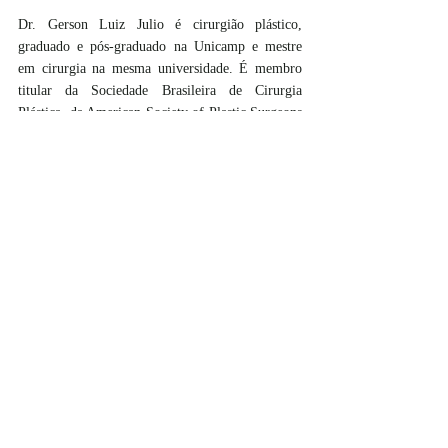
Dr. Gerson Luiz Julio é cirurgião plástico, 
graduado e pós-graduado na Unicamp e mestre 
em cirurgia na mesma universidade. É membro 
titular da Sociedade Brasileira de Cirurgia 
Plástica, da American Society of Plastic Surgeons 
(ASPS), da International Society of Aesthetic 
Plastic Surgery (ISAPS) e da Sociedade Ibero 
Latino-Americana de Cirurgia Plástica. É 
credenciado no Hospital Israelita Albert Einstein, 
em São Paulo, e no Vera Cruz Hospital, em 
Campinas.
Outras informações:
https://www.glj.com.br/
Crédito das Fotos: Matheus Campos
#beleza
#estetica
#cirurgiaplastica
#gersonluizjulio
#deepslim
Recentes