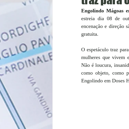
Engolindo Mágoas e
estreia dia 08 de ou
encenação e direção sã
gratuita.
O espetáculo traz para
mulheres que vivem em
Não é loucura, insani
como objeto, como po
Engolindo em Doses H