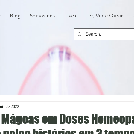
e
Blog
Somos nós
Lives
Ler, Ver e Ouvir
ut. de 2022
o Mágoas em Doses Homeopá
o palco histórias em 3 temp