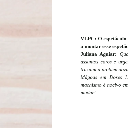
VLPC: O espetáculo r
a montar esse espetác
Juliana Aguiar:
Qua
assuntos caros e urge
traziam a problematiz
Mágoas em Doses Hom
machismo é nocivo em 
mudar!