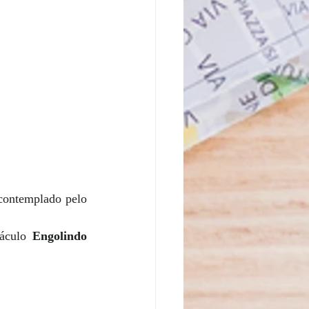
contemplado pelo 
áculo 
Engolindo 