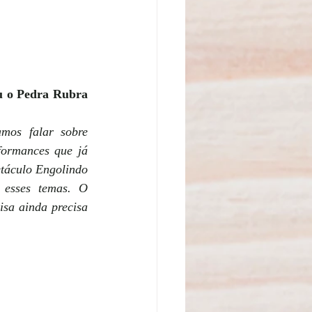
u o Pedra Rubra 
os falar sobre 
formances que já 
táculo Engolindo 
esses temas. O 
sa ainda precisa 