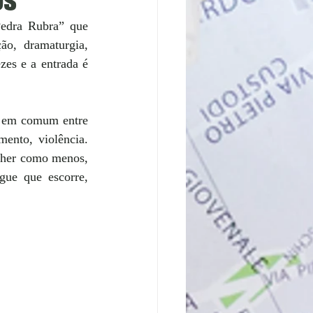
edra Rubra” que 
o, dramaturgia, 
es e a entrada é 
á em comum entre 
ento, violência. 
lher como menos, 
ue que escorre, 