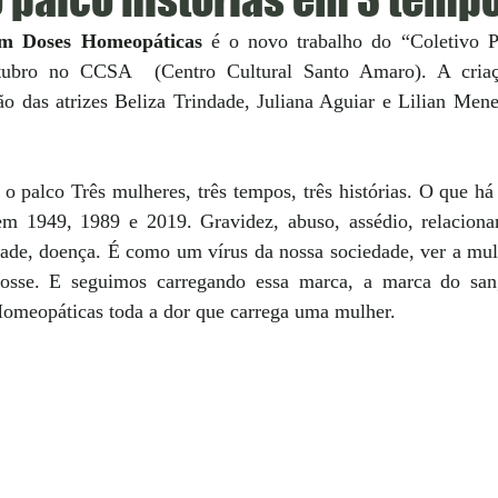
m Doses Homeopáticas
 é o novo trabalho do “Coletivo P
tubro no CCSA  (Centro Cultural Santo Amaro). A criaçã
o das atrizes Beliza Trindade, Juliana Aguiar e Lilian Menez
 o palco Três mulheres, três tempos, três histórias. O que h
 1949, 1989 e 2019. Gravidez, abuso, assédio, relacionam
dade, doença. É como um vírus da nossa sociedade, ver a mu
sse. E seguimos carregando essa marca, a marca do sang
omeopáticas toda a dor que carrega uma mulher.