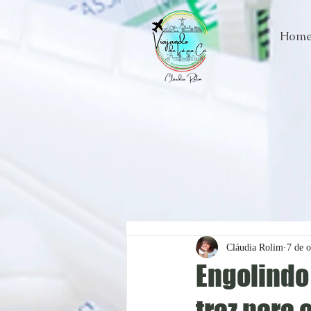
Hom
Cláudia Rolim
7 de o
Engolind
traz para 